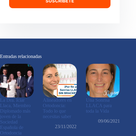
SUSCRÍBETE
Entradas relacionadas
La Dra. Iciar
Alineadores en
Una Sonrisa
Llaca, Miembro
Ortodoncia:
LLACA para
Diplomado más
Todo lo que
toda la Vida
joven de la
necesitas saber
09/06/2021
Sociedad
23/11/2022
Española de
Ortodoncia