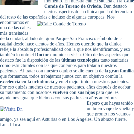
momento. En nuestra clínica situada en la
Calle
Conde de Toreno de Oviedo
, Dan destacó
ciertos aspectos de la clínica que la diferencian
del resto de las españolas e incluso de algunas europeas.
Nos
encontramos en
una de las calles
más transitadas
de la ciudad, al lado del gran Parque San Francisco símbolo de la
capital desde hace cientos de años. Hemos querido que la clínica
refleje la absoluta profesionalidad con la que nos identificamos, y eso
también lo notó el
Doctor
durante su visita. Otro de los aspectos que
destacó fue la disposición de las
últimas tecnologías
tanto sanitarias
como estructurales con las que contamos para tratar a nuestros
pacientes. Al tratar con nuestro equipo se dio cuenta de la
gran familia
que formamos, todos trabajamos juntos con un objetivo común la
excelencia en la ortodoncia
y en el mejor trato a nuestros pacientes.
Por eso quizás muchos de nuestros pacientes, años después de acabar
su tratamiento con nosotros
vuelven con sus hijos
para que les
ayudemos igual que hicimos con sus padres en años anteriores.
Espero que hayas tenido
un buen viaje de vuelta y
que pronto nos veamos
amigo, ya sea aquí en Asturias o en Los Ángeles. Un abrazo fuerte.
Luis Llaca.