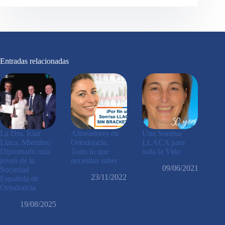
Entradas relacionadas
La Dra. Iciar
Alineadores en
Una Sonrisa
Llaca, Miembro
Ortodoncia:
LLACA para
Diplomado más
Todo lo que
toda la Vida
joven de la
necesitas saber
09/06/2021
Sociedad
23/11/2022
Española de
Ortodoncia
19/08/2025