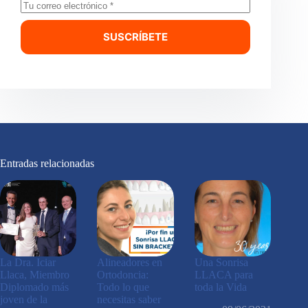
SUSCRÍBETE
Entradas relacionadas
La Dra. Iciar
Alineadores en
Una Sonrisa
Llaca, Miembro
Ortodoncia:
LLACA para
Diplomado más
Todo lo que
toda la Vida
joven de la
necesitas saber