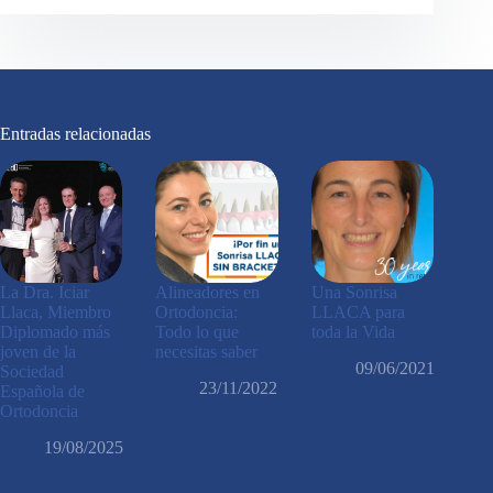
Entradas relacionadas
La Dra. Iciar
Alineadores en
Una Sonrisa
Llaca, Miembro
Ortodoncia:
LLACA para
Diplomado más
Todo lo que
toda la Vida
joven de la
necesitas saber
09/06/2021
Sociedad
23/11/2022
Española de
Ortodoncia
19/08/2025