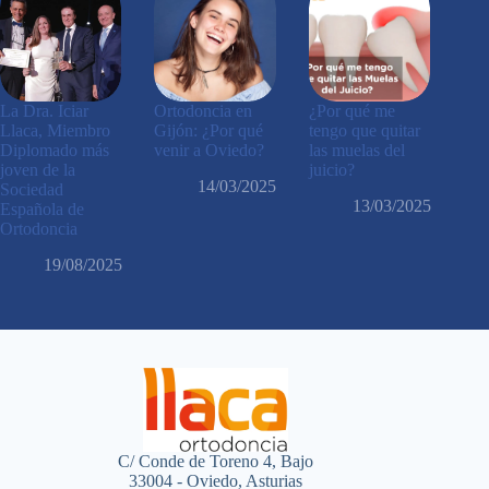
La Dra. Iciar
Ortodoncia en
¿Por qué me
Llaca, Miembro
Gijón: ¿Por qué
tengo que quitar
Diplomado más
venir a Oviedo?
las muelas del
joven de la
juicio?
14/03/2025
Sociedad
13/03/2025
Española de
Ortodoncia
19/08/2025
C/ Conde de Toreno 4, Bajo
33004 - Oviedo, Asturias