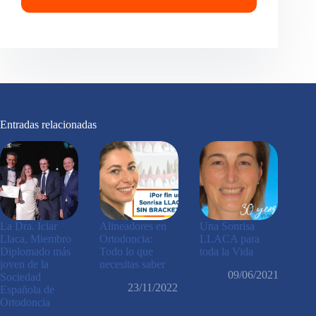
Entradas relacionadas
La Dra. Iciar
Alineadores en
Una Sonrisa
Llaca, Miembro
Ortodoncia:
LLACA para
Diplomado más
Todo lo que
toda la Vida
joven de la
necesitas saber
09/06/2021
Sociedad
23/11/2022
Española de
Ortodoncia