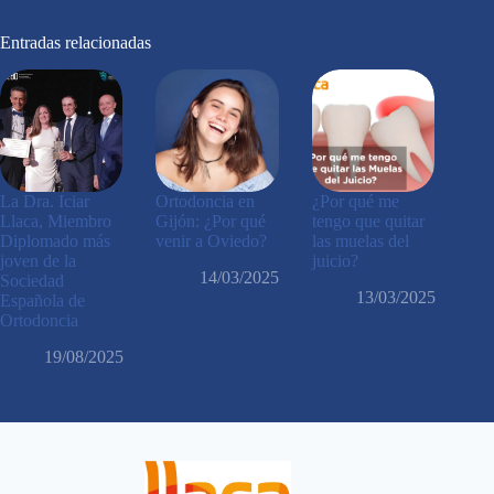
Entradas relacionadas
La Dra. Iciar
Ortodoncia en
¿Por qué me
Llaca, Miembro
Gijón: ¿Por qué
tengo que quitar
Diplomado más
venir a Oviedo?
las muelas del
joven de la
juicio?
14/03/2025
Sociedad
13/03/2025
Española de
Ortodoncia
19/08/2025