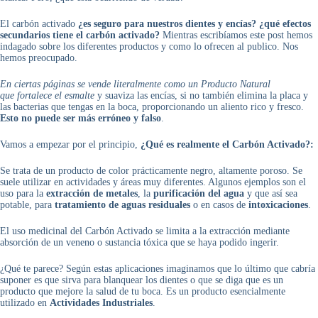
El carbón activado
¿es seguro para nuestros dientes y encías? ¿qué efectos
secundarios tiene el carbón activado?
Mientras escribíamos este post hemos
indagado sobre los diferentes productos y como lo ofrecen al publico. Nos
hemos preocupado.
En ciertas páginas se vende literalmente como un Producto Natural
que fortalece el esmalte
y suaviza las encías, si no también elimina la placa y
las bacterias que tengas en la boca, proporcionando un aliento rico y fresco.
Esto no puede ser más erróneo y falso
.
Vamos a empezar por el principio,
¿Qué es realmente el Carbón Activado?:
Se trata de un producto de color prácticamente negro, altamente poroso. Se
suele utilizar en actividades y áreas muy diferentes. Algunos ejemplos son el
uso para la
extracción de metales
, la
purificación del agua
y que así sea
potable, para
tratamiento de aguas residuales
o en casos de
intoxicaciones
.
El uso medicinal del Carbón Activado se limita a la extracción mediante
absorción de un veneno o sustancia tóxica que se haya podido ingerir.
¿Qué te parece? Según estas aplicaciones imaginamos que lo último que cabría
suponer es que sirva para blanquear los dientes o que se diga que es un
producto que mejore la salud de tu boca. Es un producto esencialmente
utilizado en
Actividades Industriales
.