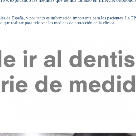
la TPA explicando las medidas que hemos tomado en LLACA ortodoncia pa
ntales de España, y por tanto es información importante para los pacientes. La T
que realizar para reforzar las medidas de protección en la clínica.