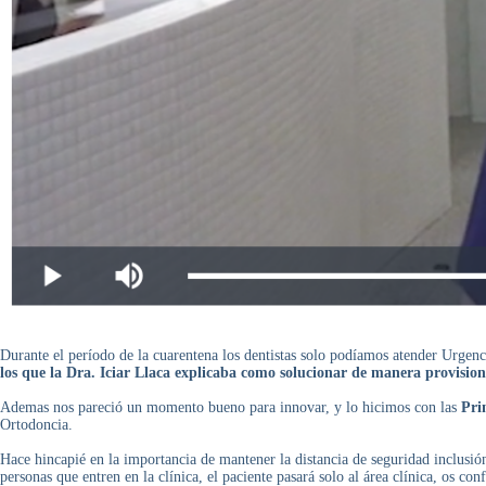
Durante el período de la cuarentena los dentistas solo podíamos atender Urgenci
los que la Dra. Iciar Llaca explicaba como solucionar de manera provision
Ademas nos pareció un momento bueno para innovar, y lo hicimos con las
Pri
Ortodoncia.
Hace hincapié en la importancia de mantener la distancia de seguridad inclusi
personas que entren en la clínica, el paciente pasará solo al área clínica, os 