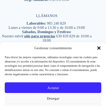
LLÁMANOS
Laborables:
985 240 829
Lunes a viernes de 9:00 a 13:30 y de 16:00 a 19:00
Sábados, Domingos y Festivos:
Nuestro móvil
sólo para urgencias
639 839 829
de 10:00 a
18:00
PIDE CITA
Gestionar consentimiento
Para ofrecer las mejores experiencias, utilizamos tecnologías como las cookies para
almacenar y/o acceder a la información del dispositivo. El consentimiento de estas
Síguenos en RRSS
tecnologías nos permitirá procesar datos como el comportamiento de navegación o las
identificaciones únicas en este sitio. No consentir o retirar el consentimiento, puede
afectar negativamente a ciertas características y funciones.
Aceptar
Copyright © 1984 - 2026 |
Built in-house by LLACA.
Denegar
Like your smile.
MÁS DE 40 AÑOS HACIENDO ORTODONCIA