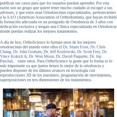
publican sus casos para que los usuarios puedan aprender. Por esta
razón son un grupo que quiere tener mucho cuidado al escoger a sus
advisors, y que estos sean Ortodoncistas especializados, pertenecientes
a la
AAO
(American Association of Orthodontists), que hayan recibido
la formación adecuada en un postgrado de Ortodoncia de 3 años con
dedicación exclusiva y tengan una Clinica especializada en Ortodoncia
donde puedan realizar los mejores tratamientos.
A día de hoy, OrthoScience lo forman unos de los mejores
ortodoncistas del mundo entre ellos el
Dr. Stuart Frost
,
Dr. Chris
Chang
,
Dr. John Graham
, Dr.
Jeff Kozlowski
,
Dr. Scott Frey
,
Dr.
Vince Kokich Jr
,
Dr. Won Moon
,
Dr. David Paquette
,
Dr. Jep
Paschal
, entre otros. Para OrthoScience la gente que lo forma es lo
más importante ya que juntos tienen lo mejor de la ortodoncia y
pueden disponer de los últimos avances en tecnología con
reproducciones 3D de los maxilares, programación de movimientos,
superposiciones en tres dimensiones de los tratamientos.