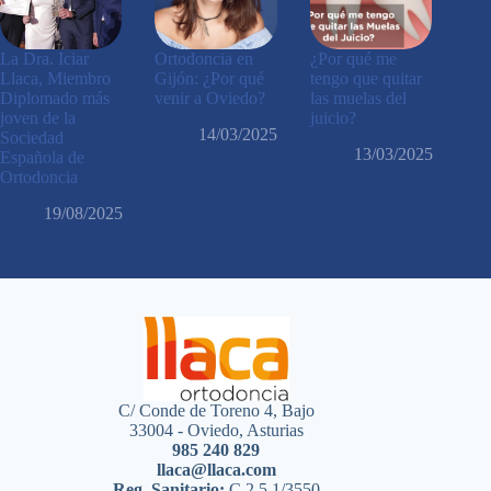
La Dra. Iciar
Ortodoncia en
¿Por qué me
Llaca, Miembro
Gijón: ¿Por qué
tengo que quitar
Diplomado más
venir a Oviedo?
las muelas del
joven de la
juicio?
14/03/2025
Sociedad
13/03/2025
Española de
Ortodoncia
19/08/2025
C/ Conde de Toreno 4, Bajo
33004 - Oviedo, Asturias
985 240 829
llaca@llaca.com
Reg. Sanitario:
C.2.5.1/3550